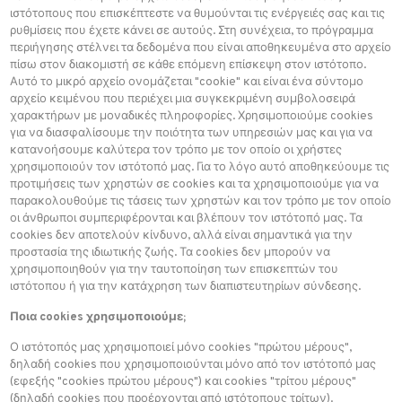
ιστότοπους που επισκέπτεστε να θυμούνται τις ενέργειές σας και τις
ρυθμίσεις που έχετε κάνει σε αυτούς. Στη συνέχεια, το πρόγραμμα
περιήγησης στέλνει τα δεδομένα που είναι αποθηκευμένα στο αρχείο
πίσω στον διακομιστή σε κάθε επόμενη επίσκεψη στον ιστότοπο.
Αυτό το μικρό αρχείο ονομάζεται "cookie" και είναι ένα σύντομο
αρχείο κειμένου που περιέχει μια συγκεκριμένη συμβολοσειρά
χαρακτήρων με μοναδικές πληροφορίες. Χρησιμοποιούμε cookies
για να διασφαλίσουμε την ποιότητα των υπηρεσιών μας και για να
κατανοήσουμε καλύτερα τον τρόπο με τον οποίο οι χρήστες
χρησιμοποιούν τον ιστότοπό μας. Για το λόγο αυτό αποθηκεύουμε τις
προτιμήσεις των χρηστών σε cookies και τα χρησιμοποιούμε για να
παρακολουθούμε τις τάσεις των χρηστών και τον τρόπο με τον οποίο
οι άνθρωποι συμπεριφέρονται και βλέπουν τον ιστότοπό μας. Τα
cookies δεν αποτελούν κίνδυνο, αλλά είναι σημαντικά για την
προστασία της ιδιωτικής ζωής. Τα cookies δεν μπορούν να
χρησιμοποιηθούν για την ταυτοποίηση των επισκεπτών του
ιστότοπου ή για την κατάχρηση των διαπιστευτηρίων σύνδεσης.
Ποια cookies χρησιμοποιούμε;
Ο ιστότοπός μας χρησιμοποιεί μόνο cookies "πρώτου μέρους",
δηλαδή cookies που χρησιμοποιούνται μόνο από τον ιστότοπό μας
(εφεξής "cookies πρώτου μέρους") και cookies "τρίτου μέρους"
(δηλαδή cookies που προέρχονται από ιστότοπους τρίτων).