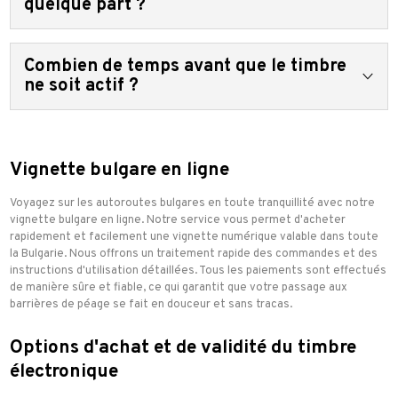
quelque part ?
d’enregistrement, une fois que la vignette a commencé à être
valable. Ainsi, en cas d’erreur, vous devez acheter une
Vous n’êtes pas obligé de le faire. La vignette numérique est
nouvelle vignette avec les informations correctes. Il est
Combien de temps avant que le timbre
liée à votre plaque d’immatriculation. Les barrières de péage
important de noter que la vignette originale, même si elle n’a
ou les patrouilles de police vérifieront automatiquement la
ne soit actif ?
pas été utilisée, ne sera pas retournée et aucun
validité de votre plaque d’immatriculation à l’aide de son
remboursement ne sera effectué.
numéro.
Dans les 5 à 10 minutes suivant le paiement, nous envoyons un
courrier électronique avec l’activation du timbre. Si vous
n’avez pas reçu d’e-mail de confirmation, veuillez d’abord
Vignette bulgare en ligne
vérifier votre dossier de courrier en vrac ou de SPAM. Si vous
ne trouvez pas le timbre ici, veuillez nous contacter. Merci de
Voyagez sur les autoroutes bulgares en toute tranquillité avec notre
votre attention.
vignette bulgare en ligne. Notre service vous permet d'acheter
rapidement et facilement une vignette numérique valable dans toute
la Bulgarie. Nous offrons un traitement rapide des commandes et des
instructions d'utilisation détaillées. Tous les paiements sont effectués
de manière sûre et fiable, ce qui garantit que votre passage aux
barrières de péage se fait en douceur et sans tracas.
Options d'achat et de validité du timbre
électronique