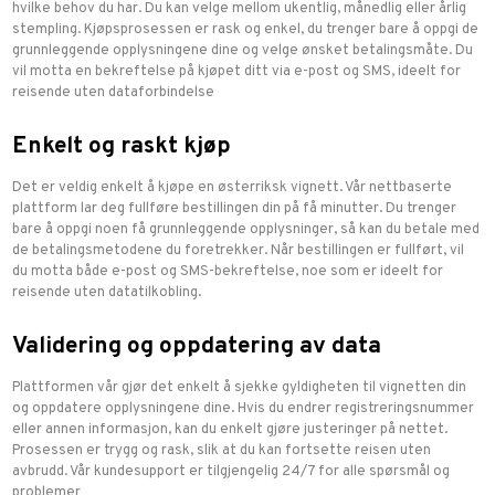
hvilke behov du har. Du kan velge mellom ukentlig, månedlig eller årlig
stempling. Kjøpsprosessen er rask og enkel, du trenger bare å oppgi de
grunnleggende opplysningene dine og velge ønsket betalingsmåte. Du
vil motta en bekreftelse på kjøpet ditt via e-post og SMS, ideelt for
reisende uten dataforbindelse
Enkelt og raskt kjøp
Det er veldig enkelt å kjøpe en østerriksk vignett. Vår nettbaserte
plattform lar deg fullføre bestillingen din på få minutter. Du trenger
bare å oppgi noen få grunnleggende opplysninger, så kan du betale med
de betalingsmetodene du foretrekker. Når bestillingen er fullført, vil
du motta både e-post og SMS-bekreftelse, noe som er ideelt for
reisende uten datatilkobling.
Validering og oppdatering av data
Plattformen vår gjør det enkelt å sjekke gyldigheten til vignetten din
og oppdatere opplysningene dine. Hvis du endrer registreringsnummer
eller annen informasjon, kan du enkelt gjøre justeringer på nettet.
Prosessen er trygg og rask, slik at du kan fortsette reisen uten
avbrudd. Vår kundesupport er tilgjengelig 24/7 for alle spørsmål og
problemer