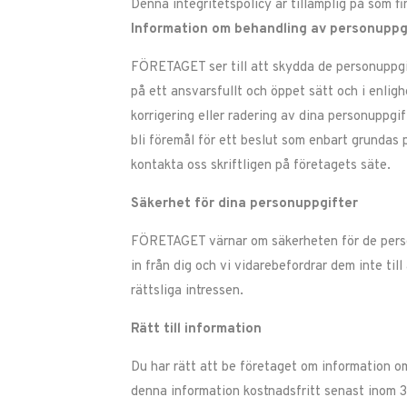
Denna integritetspolicy är tillämplig på
som fi
Information om behandling av personuppg
FÖRETAGET ser till att skydda de personuppgift
på ett ansvarsfullt och öppet sätt och i enli
korrigering eller radering av dina personuppgif
bli föremål för ett beslut som enbart grundas
kontakta oss skriftligen på företagets säte.
Säkerhet för dina personuppgifter
FÖRETAGET värnar om säkerheten för de personu
in från dig och vi vidarebefordrar dem inte til
rättsliga intressen.
Rätt till information
Du har rätt att be företaget om information om
denna information kostnadsfritt senast inom 3