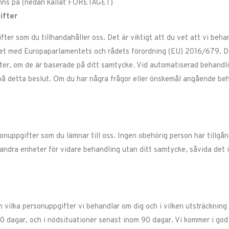
nns på
(nedan kallat FÖRETAGET)
ifter
er som du tillhandahåller oss. Det är viktigt att du vet att vi beha
ghet med Europaparlamentets och rådets förordning (EU) 2016/679. Du
ter, om de är baserade på ditt samtycke. Vid automatiserad behandling
 på detta beslut. Om du har några frågor eller önskemål angående be
ppgifter som du lämnar till oss. Ingen obehörig person har tillgång
l andra enheter för vidare behandling utan ditt samtycke, såvida det i
 vilka personuppgifter vi behandlar om dig och i vilken utsträckning
0 dagar, och i nödsituationer senast inom 90 dagar. Vi kommer i god 