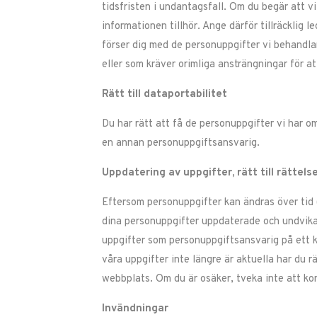
tidsfristen i undantagsfall. Om du begär att v
informationen tillhör. Ange därför tillräcklig l
förser dig med de personuppgifter vi behandlar 
eller som kräver orimliga ansträngningar för att
Rätt till dataportabilitet
Du har rätt att få de personuppgifter vi har o
en annan personuppgiftsansvarig.
Uppdatering av uppgifter, rätt till rättels
Eftersom personuppgifter kan ändras över tid (
dina personuppgifter uppdaterade och undvika 
uppgifter som personuppgiftsansvarig på ett k
våra uppgifter inte längre är aktuella har du r
webbplats. Om du är osäker, tveka inte att ko
Invändningar