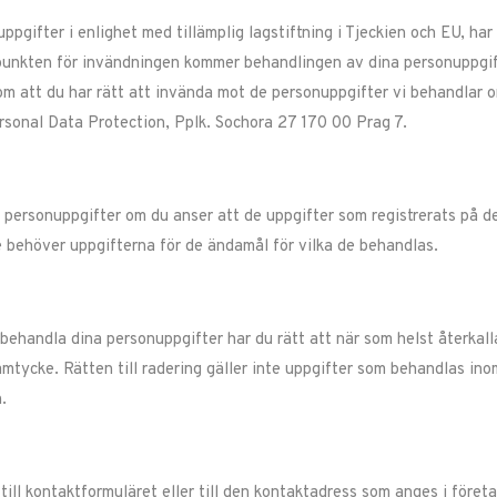
ppgifter i enlighet med tillämplig lagstiftning i Tjeckien och EU, har
dpunkten för invändningen kommer behandlingen av dina personuppgifte
om att du har rätt att invända mot de personuppgifter vi behandlar o
ersonal Data Protection, Pplk. Sochora 27 170 00 Prag 7.
personuppgifter om du anser att de uppgifter som registrerats på det
e behöver uppgifterna för de ändamål för vilka de behandlas.
behandla dina personuppgifter har du rätt att när som helst återkalla
mtycke. Rätten till radering gäller inte uppgifter som behandlas inom
.
ill kontaktformuläret eller till den kontaktadress som anges i föret