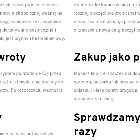
ięki naszej winiecie online.
Znaczek elektroniczny można z
niety elektronicznej ważnej na
rocznej pieczęci elektronicznej 
izację zamówień i szczegółowe
e-znaczka nie można go przedłu
są dokonywane bezpiecznie i
e-znaczek z nową datą początk
ki jest płynny i bezproblemowy.
wroty
Zakup jako p
 system poinformuje Cię przed
Możesz kupić e-znaczek dla dowo
 już e-stempla i nie stał się on
partnera, potomka lub przyjacie
ędzy. Po rozpoczęciu ważności
pojazdu i klasę opłaty drogowej
paragonu za e-notę.
y
Sprawdzamy
razy
er na sieci autostrad i w