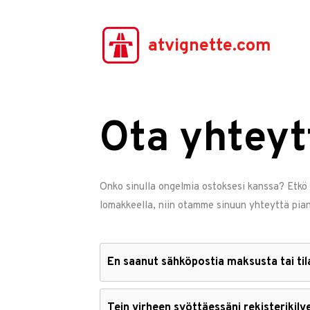
atvignette.com
Ota yhteyt
Onko sinulla ongelmia ostoksesi kanssa? Etkö
lomakkeella, niin otamme sinuun yhteyttä pian
En saanut sähköpostia maksusta tai ti
Tein virheen syöttäessäni rekisterikilv