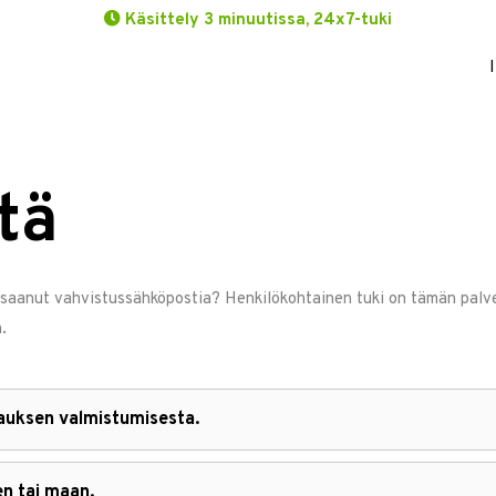
Käsittely 3 minuutissa, 24x7-tuki
tä
 saanut vahvistussähköpostia? Henkilökohtainen tuki on tämän palvel
.
lauksen valmistumisesta.
en tai maan.