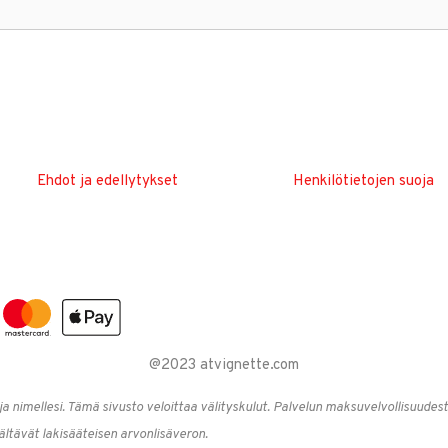
Ehdot ja edellytykset
Henkilötietojen suoja
@2023 atvignette.com
e ja nimellesi. Tämä sivusto veloittaa välityskulut. Palvelun maksuvelvollisuud
ältävät lakisääteisen arvonlisäveron.