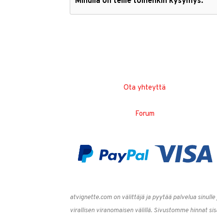
Minulla on teille toinenkin kysymys.
Ota yhteyttä
Forum
atvignette.com on välittäjä ja pyytää palvelua sinull
virallisen viranomaisen välillä. Sivustomme hinnat sis